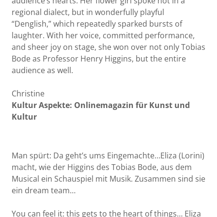
audience’s hearts. Her flower girl spoke not in a
regional dialect, but in wonderfully playful
“Denglish,” which repeatedly sparked bursts of
laughter. With her voice, committed performance,
and sheer joy on stage, she won over not only Tobias
Bode as Professor Henry Higgins, but the entire
audience as well.
Christine
Kultur Aspekte: Onlinemagazin für Kunst und
Kultur
Man spürt: Da geht’s ums Eingemachte…Eliza (Lorini)
macht, wie der Higgins des Tobias Bode, aus dem
Musical ein Schauspiel mit Musik. Zusammen sind sie
ein dream team…
You can feel it: this gets to the heart of things… Eliza