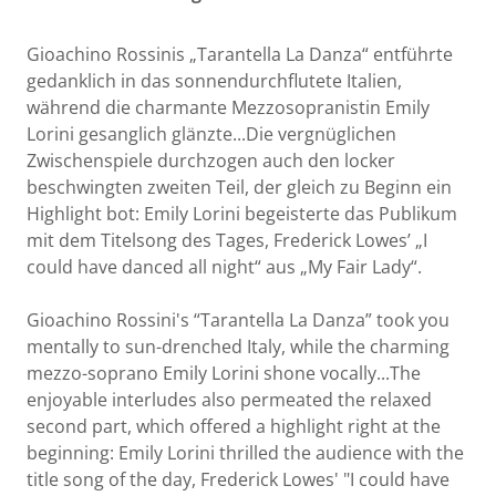
Gioachino Rossinis „Tarantella La Danza“ entführte
gedanklich in das sonnendurchflutete Italien,
während die charmante Mezzosopranistin Emily
Lorini gesanglich glänzte...Die vergnüglichen
Zwischenspiele durchzogen auch den locker
beschwingten zweiten Teil, der gleich zu Beginn ein
Highlight bot: Emily Lorini begeisterte das Publikum
mit dem Titelsong des Tages, Frederick Lowes’ „I
could have danced all night“ aus „My Fair Lady“.
Gioachino Rossini's “Tarantella La Danza” took you
mentally to sun-drenched Italy, while the charming
mezzo-soprano Emily Lorini shone vocally...The
enjoyable interludes also permeated the relaxed
second part, which offered a highlight right at the
beginning: Emily Lorini thrilled the audience with the
title song of the day, Frederick Lowes' "I could have